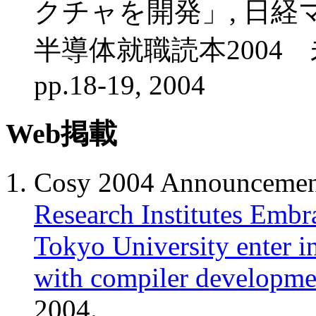
クチャを開発」, 日
半導体就職読本2004
pp.18-19, 2004
Web掲載
Cosy 2004 Announcemen
Research Institutes Embr
Tokyo University enter i
with compiler developm
2004.