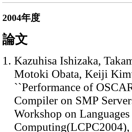
2004
年度
論文
Kazuhisa Ishizaka, Taka
Motoki Obata, Keiji Kim
``Performance of OSCAR 
Compiler on SMP Servers''
Workshop on Languages a
Computing(LCPC2004), 