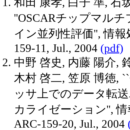
和田 康孝, 白子 準, 石
''OSCARチップマ
イン並列性評価'', 情報
159-11, Jul., 2004
(pdf)
中野 啓史, 内藤 陽介, 
木村 啓二, 笠原 博徳,
ッサ上でのデータ転送
カライゼーション'', 
ARC-159-20, Jul., 2004